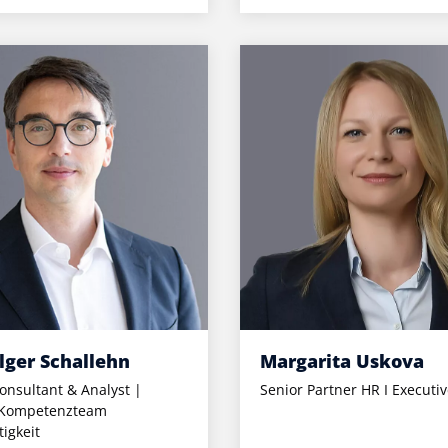
lger Schallehn
Margarita Uskova
onsultant & Analyst |
Senior Partner HR I Executi
 Kompetenzteam
igkeit