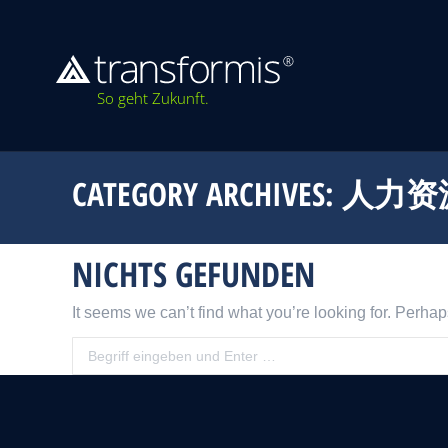
So geht Zukunft.
CATEGORY ARCHIVES:
人力资
NICHTS GEFUNDEN
It seems we can’t find what you’re looking for. Perha