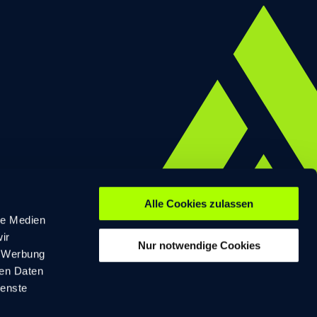
Alle Cookies zulassen
le Medien
chte vorbehalten.
ir
Nur notwendige Cookies
, Werbung
ren Daten
ienste