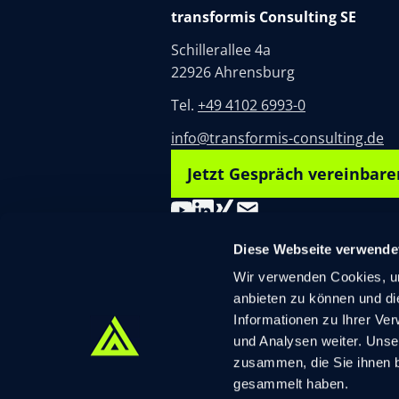
transformis Consulting SE
Schillerallee 4a
22926 Ahrensburg
Tel.
+49 4102 6993-0
info@transformis-consulting.de
Jetzt Gespräch vereinbare
Diese Webseite verwende
Wir verwenden Cookies, um
Impressum
Datenschutz
AGB
Cookie-E
anbieten zu können und di
Informationen zu Ihrer Ve
und Analysen weiter. Unse
zusammen, die Sie ihnen b
gesammelt haben.