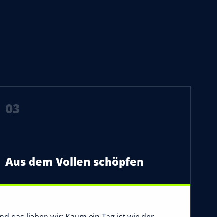
03
Aus dem Vollen schöpfen
nd das lieben wir: Kaum ein Tag ist wie der