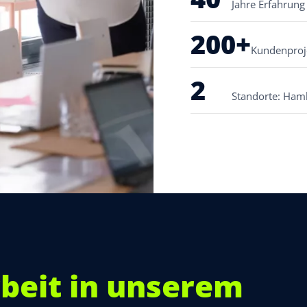
Jahre Erfahrung
200+
Kundenproj
2
Standorte: Ham
beit in unserem