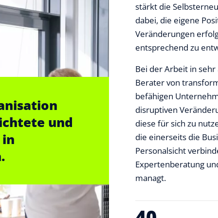
stärkt die Selbsterne
dabei, die eigene Posi
Veränderungen erfolg
entsprechend zu entw
Bei der Arbeit in seh
Berater von transfor
befähigen Unternehme
anisation
disruptiven Veränderu
richtete und
diese für sich zu nut
 in
die einerseits die Bus
Personalsicht verbind
.
Expertenberatung und
managt.
40