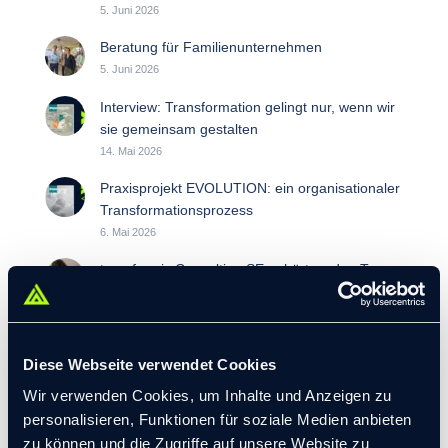
5. Juni 2026
Beratung für Familienunternehmen
5. Juni 2026
Interview: Transformation gelingt nur, wenn wir
sie gemeinsam gestalten
14. Mai 2026
Praxisprojekt EVOLUTION: ein organisationaler
Transformationsprozess
6. Mai 2026
transformis Consulting SE gehört zu den Top
Rated Arbeitgebern für Familienfreundlichkeit.
30. April 2026
Arbeit und Leben Hamburg: Strategische
Diese Webseite verwendet Cookies
Neuausrichtung
Wir verwenden Cookies, um Inhalte und Anzeigen zu
12. September 2025
personalisieren, Funktionen für soziale Medien anbieten
Künstliche Intelligenz strategisch einsetzen
zu können und die Zugriffe auf unsere Website zu