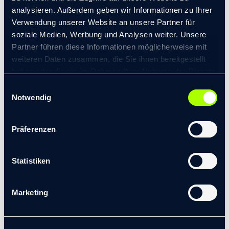
29. Juli 2025
analysieren. Außerdem geben wir Informationen zu Ihrer
Verwendung unserer Website an unsere Partner für
transformis setzt auf Kira Rempel als neue HR
Business Partnerin
soziale Medien, Werbung und Analysen weiter. Unsere
23. Juni 2025
Partner führen diese Informationen möglicherweise mit
weiteren Daten zusammen, die Sie ihnen bereitgestellt
Jan-Niclas Bockard wird Geschäftsführender
haben oder die sie im Rahmen Ihrer Nutzung der Dienste
Direktor
gesammelt haben.
Einwilligungsauswahl
20. Juni 2025
© 2026 transformis Consulting SE
|
Notwendig
Impressum
|
Datenschutzerklärung
Präferenzen
FÜR DEN NEWSLETTER ANMELDEN
Statistiken
Marketing