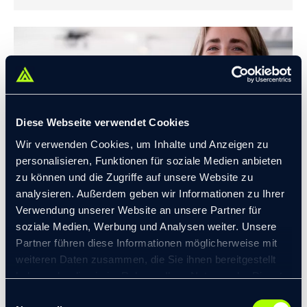
Diese Webseite verwendet Cookies
Wir verwenden Cookies, um Inhalte und Anzeigen zu
personalisieren, Funktionen für soziale Medien anbieten
zu können und die Zugriffe auf unsere Website zu
analysieren. Außerdem geben wir Informationen zu Ihrer
Verwendung unserer Website an unsere Partner für
soziale Medien, Werbung und Analysen weiter. Unsere
TRANSFORMIS SETZT AUF KIRA REMPEL ALS NEUE HR BUSINESS
Partner führen diese Informationen möglicherweise mit
PARTNERIN
weiteren Daten zusammen, die Sie ihnen bereitgestellt
Blog
23. Juni 2025
haben oder die sie im Rahmen Ihrer Nutzung der Dienste
transformis Consulting SE befördert Kira Rempel zur
gesammelt haben.
Einwilligungsauswahl
HR Business Partnerin. Ihre Aufgaben: Neue Talente