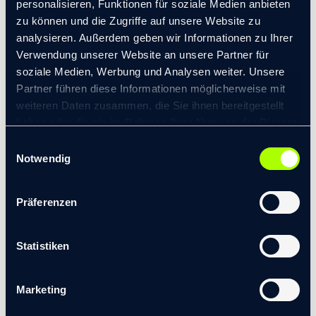
personalisieren, Funktionen für soziale Medien anbieten
zu können und die Zugriffe auf unsere Website zu
analysieren. Außerdem geben wir Informationen zu Ihrer
Verwendung unserer Website an unsere Partner für
soziale Medien, Werbung und Analysen weiter. Unsere
Partner führen diese Informationen möglicherweise mit
weiteren Daten zusammen, die Sie ihnen bereitgestellt
haben oder die sie im Rahmen Ihrer Nutzung der Dienste
gesammelt haben.
Einwilligungsauswahl
© 2026 transformis Consulting SE
|
Notwendig
Impressum
|
Datenschutzerklärung
Präferenzen
Statistiken
Marketing