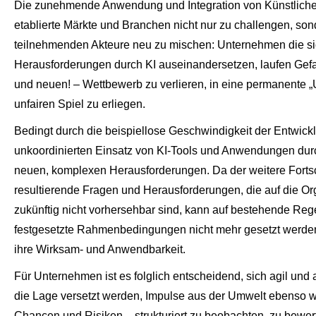
Die zunehmende Anwendung und Integration von Künstlicher I
etablierte Märkte und Branchen nicht nur zu challengen, so
teilnehmenden Akteure neu zu mischen: Unternehmen die si
Herausforderungen durch KI auseinandersetzen, laufen Gef
und neuen! – Wettbewerb zu verlieren, in eine permanente „
unfairen Spiel zu erliegen.
Bedingt durch die beispiellose Geschwindigkeit der Entwick
unkoordinierten Einsatz von KI-Tools und Anwendungen dur
neuen, komplexen Herausforderungen. Da der weitere Fortsc
resultierende Fragen und Herausforderungen, die auf die O
zukünftig nicht vorhersehbar sind, kann auf bestehende R
festgesetzte Rahmenbedingungen nicht mehr gesetzt werden
ihre Wirksam- und Anwendbarkeit.
Für Unternehmen ist es folglich entscheidend, sich agil und
die Lage versetzt werden, Impulse aus der Umwelt ebenso 
Chancen und Risiken – strukturiert zu beobachten, zu bew