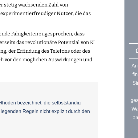
er stetig wachsenden Zahl von
xperimentierfreudiger Nutzer, die das
hende Fähigkeiten zugesprochen, dass
seits das revolutionäre Potenzial von KI
ung, der Erfindung des Telefons oder des
lich vor den möglichen Auswirkungen und
An
fi
St
ges
ethoden bezeichnet, die selbstständig
Wa
iegenden Regeln nicht explizit durch den
am