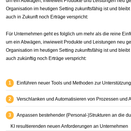
um ein Abwägen, inwieweit Produkte und Leistungen neu ge
Organisation im heutigen Setting zukunftsfähig ist und blei
auch in Zukunft noch Erträge verspricht:
Für Unternehmen
geht
es
folglich
um
mehr
als
die reine Ein
um ein Abwägen, inwieweit
Produkte und Leistungen neu g
Organ
isation
im heutigen Setting
zukunftsfähig ist
und
bleibt
auch
z
ukünftig noch Erträge verspricht
:
Einführen neuer Tools und Methoden zur Unterstützung
Verschlanken und Automatisieren von Prozessen und A
Anpassen bestehender (Personal-)Strukturen an die d
KI resultierenden neuen Anforderungen an Unternehmen