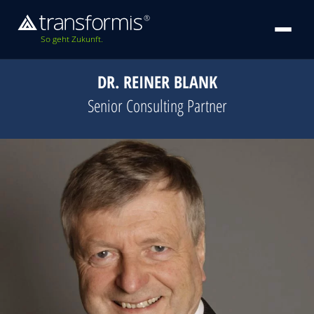
So geht Zukunft.
DR. REINER BLANK
Senior Consulting Partner