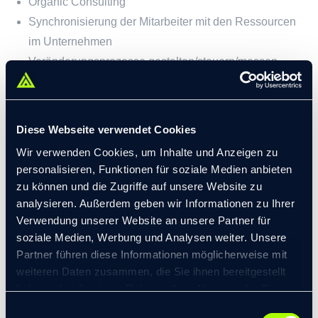
Organic Consulting
Synchronisierung der Mitarbeiter mit den Ressourcen
im Unternehmen
Veränderungsprozesse gestalten/steuern/messen
(Wave of Change®)
Internationale Harmonisierung von Prozessen und
Strukturen unter Berücksichtigung kultureller
Diese Webseite verwendet Cookies
Unterschiede
Wir verwenden Cookies, um Inhalte und Anzeigen zu
personalisieren, Funktionen für soziale Medien anbieten
zu können und die Zugriffe auf unsere Website zu
SPRACHEN
analysieren. Außerdem geben wir Informationen zu Ihrer
Verwendung unserer Website an unsere Partner für
soziale Medien, Werbung und Analysen weiter. Unsere
Partner führen diese Informationen möglicherweise mit
Deutsch
weiteren Daten zusammen, die Sie ihnen bereitgestellt
Englisch
haben oder die sie im Rahmen Ihrer Nutzung der Dienste
gesammelt haben.
Einwilligungsauswahl