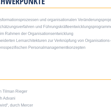
CHWERPUNKTE
ansformationsprozessen und organisationalen Veränderungsproj
chätzungsverfahren und Führungskräfteentwicklungsprogram
 im Rahmen der Organisationsentwicklung
iderten Lernarchitekturen zur Verknüpfung von Organisations
mensspezifischen Personalmanagementkonzepten
 Tilman Rieger
ih Advani
wird“, durch Mercer