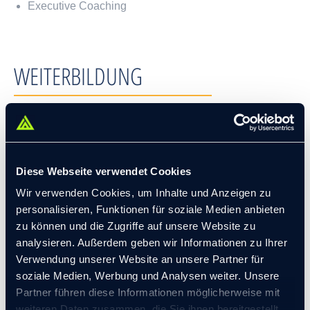
Executive Coaching
WEITERBILDUNG
Extended Disc® Personality Profiles, Fusion, UK
Situational Leadership®, das Modell des Situativen
Führens basierend auf Blanchard und Hersey, Ciaran
Diese Webseite verwendet Cookies
Beary Consulting, UK
Wir verwenden Cookies, um Inhalte und Anzeigen zu
Schwierige Gruppen moderieren, Roger Greenway,
personalisieren, Funktionen für soziale Medien anbieten
UK
zu können und die Zugriffe auf unsere Website zu
analysieren. Außerdem geben wir Informationen zu Ihrer
Management von kritischen Sachverhalten, Lee Gillis
Verwendung unserer Website an unsere Partner für
und Jude Hirsch, USA
soziale Medien, Werbung und Analysen weiter. Unsere
Deep Insight – Customer Relationship Management,
Partner führen diese Informationen möglicherweise mit
CBC-Consulting, UK
weiteren Daten zusammen, die Sie ihnen bereitgestellt