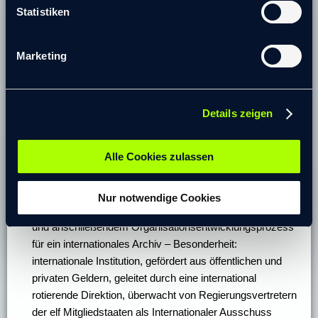
Design und Implementierung eines ganzheitlichen
Statistiken
Transformationsprozess zur strategischen und
organisationalen Zukunftsausrichtung eines kommunalen
Marketing
IT-/TK-Dienstleistungs-Unternehmens mit nationaler
Reichweite
Entwicklung und Umsetzung einer Kundenanalysen und –
Details zeigen
segmentierung sowie Gestaltung von
segmentspezifischen Value Propositions und Tools zur
Anwendung und Weiterentwicklung der Segmentierung im
Alle Cookies zulassen
operativen internationalen Vertrieb für ein Medizintechnik
Unternehmen
Nur notwendige Cookies
Gestaltung und Umsetzung eines Strategieentwicklungs-
und anschließendem Organisationsentwicklungsprozess
für ein internationales Archiv – Besonderheit:
internationale Institution, gefördert aus öffentlichen und
privaten Geldern, geleitet durch eine international
rotierende Direktion, überwacht von Regierungsvertretern
der elf Mitgliedstaaten als Internationaler Ausschuss