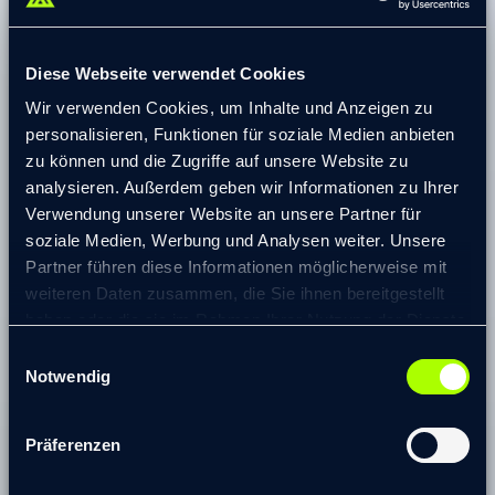
Projekterfahrung
Insgesamt über 8 Jahre Erfahrung in der Leitung und
Diese Webseite verwendet Cookies
Umsetzung von Strategie- und
Transformationsprozessen in nationalen und
Wir verwenden Cookies, um Inhalte und Anzeigen zu
internationalen Konzernen, mittelständischen
personalisieren, Funktionen für soziale Medien anbieten
Familienunternehmen, Startups und NGOs, beispielhaft:
zu können und die Zugriffe auf unsere Website zu
analysieren. Außerdem geben wir Informationen zu Ihrer
Design und Implementierung eines ganzheitlichen
Verwendung unserer Website an unsere Partner für
Transformationsprozesses (strategisch, organisational,
soziale Medien, Werbung und Analysen weiter. Unsere
prozessual, personell) eines Stadtwerke Konzerns vom
Partner führen diese Informationen möglicherweise mit
reinen Versorgungsunternehmen zu einem Multi-
weiteren Daten zusammen, die Sie ihnen bereitgestellt
Dienstleistungs-Lösungsanbieter mit zentralisiertem
haben oder die sie im Rahmen Ihrer Nutzung der Dienste
Vertrieb (Strom, Wasser, Gas, Energiedienstleistungen,
gesammelt haben.
Messdienstleistungen, IT/TK, E-Mobilität, etc.)
Einwilligungsauswahl
© 2026 transformis Consulting SE
|
Notwendig
Gestaltung und Umsetzung eines Strategie-(Review-) und
Impressum
|
Datenschutzerklärung
Organisationsentwicklungs-Prozesses im Digitalbereich
Europas größter Verbundgruppe im
Präferenzen
Produktionsverbindungshandel (PVH)