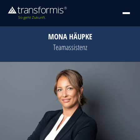
So geht Zukunft.
MONA HÄUPKE
Teamassistenz