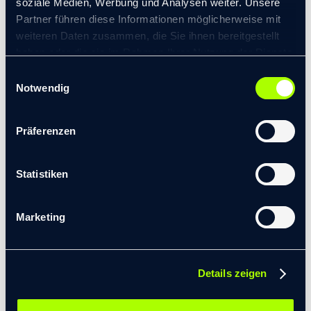
soziale Medien, Werbung und Analysen weiter. Unsere
Partner führen diese Informationen möglicherweise mit
SPRACHEN
weiteren Daten zusammen, die Sie ihnen bereitgestellt
haben oder die sie im Rahmen Ihrer Nutzung der Dienste
gesammelt haben.
Einwilligungsauswahl
© 2026 transformis Consulting SE
|
Notwendig
Deutsch
Impressum
|
Datenschutzerklärung
Spanisch
Präferenzen
Englisch
Statistiken
STUDIUM / AUSBILDUNG
Marketing
Kauffrau im Groß- und Außenhandel
Details zeigen