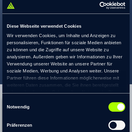
Diese Webseite verwendet Cookies
Wir verwenden Cookies, um Inhalte und Anzeigen zu
personalisieren, Funktionen für soziale Medien anbieten
zu können und die Zugriffe auf unsere Website zu
analysieren. Außerdem geben wir Informationen zu Ihrer
Verwendung unserer Website an unsere Partner für
soziale Medien, Werbung und Analysen weiter. Unsere
Partner führen diese Informationen möglicherweise mit
weiteren Daten zusammen, die Sie ihnen bereitgestellt
haben oder die sie im Rahmen Ihrer Nutzung der Dienste
gesammelt haben.
Einwilligungsauswahl
Projekterfahrung
© 2026 transformis Consulting SE
|
Notwendig
Impressum
|
Datenschutzerklärung
Aufbau und Leitung eines
Präferenzen
Nachhaltigkeitsteams in einem