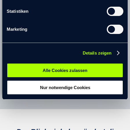
mittelständischen Unternehmen,
einschließlich der Konzeption des
Statistiken
Nachhaltigkeitsberichts sowie der
Umsetzung von Nachhaltigkeitsprojekten
Marketing
Begleitung von M&A-Projekten,
einschließlich des Onboardings neuer
Mitarbeitender
Details zeigen
Konzeption und Durchführung
verschiedener Veranstaltungsformate
Alle Cookies zulassen
Qualifizierungen & Zertifizierungen
Nur notwendige Cookies
Ausbildung und beruflicher Werdegang