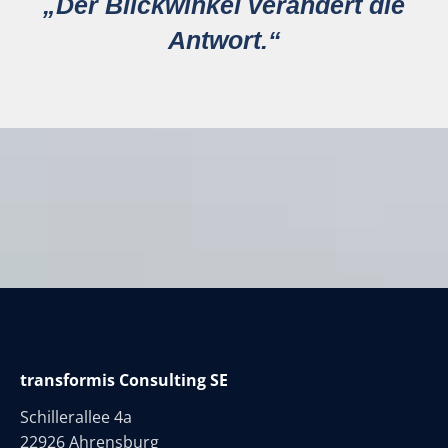
„
Der Blickwinkel verändert die
Antwort.“
transformis Consulting SE
Schillerallee 4a
22926 Ahrensburg