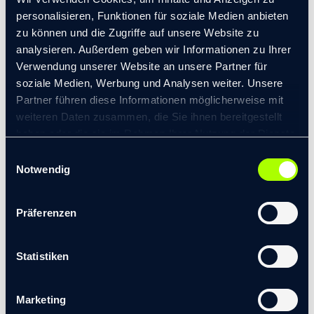
Aufbau geeigneter Kommunikationsroutinen
personalisieren, Funktionen für soziale Medien anbieten
bzw. Meetingformate, um das Vorgehensmodell
zu können und die Zugriffe auf unsere Website zu
für den Arbeitsalltag zu operationalisieren
analysieren. Außerdem geben wir Informationen zu Ihrer
Befähigung der eingebundenen
Verwendung unserer Website an unsere Partner für
Personen/Teams zur erfolgreichen Übernahme
soziale Medien, Werbung und Analysen weiter. Unsere
ihrer jeweiligen Rolle sowie zur Stärkung einer
Partner führen diese Informationen möglicherweise mit
kollaborationsorientierten Haltung
weiteren Daten zusammen, die Sie ihnen bereitgestellt
haben oder die sie im Rahmen Ihrer Nutzung der Dienste
Regelmäßige Prozessreflexion und Ableitung von
gesammelt haben.
Einwilligungsauswahl
Learnings
© 2026 transformis Consulting SE
|
Notwendig
Impressum
|
Datenschutzerklärung
Ergebnisse
Präferenzen
Gesteigerte Aktivität und Qualität sowohl in der
Statistiken
externen als auch internen Kommunikation
Gemeinschaftliche Verantwortungsübernahme
Marketing
von Themen- und Kommunikations- bzw.