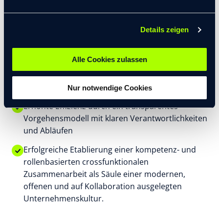
Kanalverantwortlichen für die Ergebnisse der
zentralen Unternehmenskommunikation, so dass
Details zeigen
die unternehmensinterne Expertise bestmöglich
ausgeschöpft wird
Alle Cookies zulassen
Gesteigerte Relevanz und Wertschätzung für
Kommunikation als relevanter Führungsaufgabe
in der Organisation
Nur notwendige Cookies
Erhöhte Effizienz durch ein transparentes
Vorgehensmodell mit klaren Verantwortlichkeiten
und Abläufen
Erfolgreiche Etablierung einer kompetenz- und
rollenbasierten crossfunktionalen
Zusammenarbeit als Säule einer modernen,
offenen und auf Kollaboration ausgelegten
Unternehmenskultur.