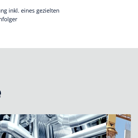
g inkl. eines gezielten
folger
e