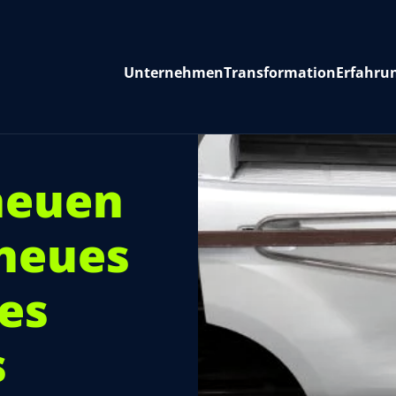
Unternehmen
Transformation
Erfahru
neuen
 neues
es
s