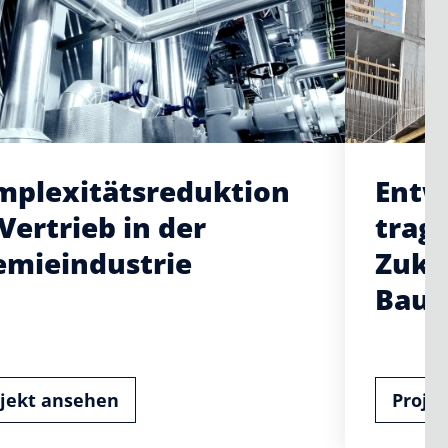
mplexitätsreduktion
Entw
Vertrieb in der
trag
emieindustrie
Zukun
Baust
jekt ansehen
Proje