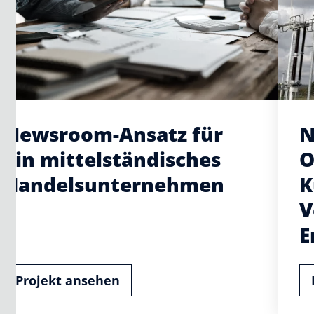
Newsroom-Ansatz für
N
ein mittelständisches
O
Handelsunternehmen
K
V
E
Projekt ansehen