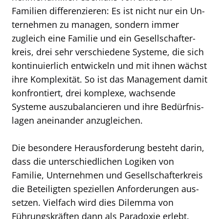
Familien differenzieren: Es ist nicht nur ein Un­
ter­nehmen zu managen, sondern immer
zugleich eine Familie und ein Ge­sell­schafter­
kreis, drei sehr ver­schie­de­ne Sys­te­me, die sich
kon­ti­nu­ier­lich ent­wickeln und mit ihnen wächst
ihre Kom­plex­ität. So ist das Manage­ment damit
kon­frontiert, drei kom­plexe, wachsende
Systeme aus­zu­ba­lan­cieren und ihre Be­dürfnis­
lagen aneinander an­zu­gleichen.
Die besondere Herausforderung besteht darin,
dass die unterschiedlichen Logiken von
Familie, Unternehmen und Ge­sell­schaf­ter­kreis
die Be­teiligten speziellen An­for­der­ungen aus­
setzen. Viel­fach wird dies Di­lem­ma von
Führungs­kräften dann als Pa­ra­do­xie er­lebt.