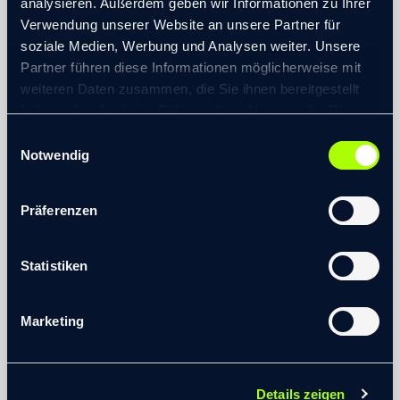
analysieren. Außerdem geben wir Informationen zu Ihrer
Verwendung unserer Website an unsere Partner für
soziale Medien, Werbung und Analysen weiter. Unsere
Partner führen diese Informationen möglicherweise mit
weiteren Daten zusammen, die Sie ihnen bereitgestellt
haben oder die sie im Rahmen Ihrer Nutzung der Dienste
gesammelt haben.
Einwilligungsauswahl
© 2026 transformis Consulting SE
|
Notwendig
Impressum
|
Datenschutzerklärung
Präferenzen
Statistiken
Erfahren Sie mehr über die systemische
Organisationsberatung für
Marketing
Familienunternehmen. Laden Sie sich
kostenlos die Hintergrundinformationen zu
unseren Beratungsleistungen für
Details zeigen