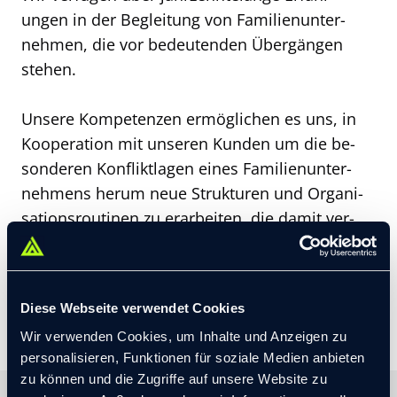
ungen in der Be­glei­tung von Fa­mi­li­en­­un­ter­­
nehm­en, die vor be­­deu­ten­den Über­gängen
stehen.
Unsere Kom­pe­ten­zen er­mög­lichen es uns, in
Ko­operation mit unseren Kun­den um die be­
son­deren Kon­fliktl­agen eines Familien­unter­
nehmens herum neue Struk­­tu­ren und Or­ga­ni­
sa­tions­routinen zu er­ar­bei­ten, die damit ver­
bun­denen funktionalen Heraus­forderungen zu
kon­kre­ti­sie­ren und diese in An­forderungs­
profile für Schlüssel­spieler um­zu­setzen.
Diese Webseite verwendet Cookies
Wir verwenden Cookies, um Inhalte und Anzeigen zu
personalisieren, Funktionen für soziale Medien anbieten
zu können und die Zugriffe auf unsere Website zu