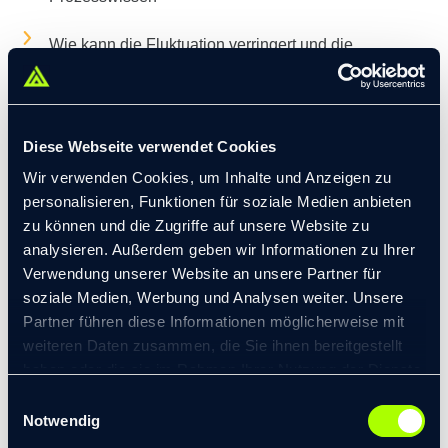
Wie kann die Fluktuation verringert und die
Mitarbeiterbindung erhöht werden?
Praxisbeispiel:
Weitere Karriere- und
Entwicklungsmöglichkeiten anbieten
Diese Webseite verwendet Cookies
Wir verwenden Cookies, um Inhalte und Anzeigen zu
Die Praxisbeispiele zeigen mögliche Handlungs- und
personalisieren, Funktionen für soziale Medien anbieten
Entwicklungsbedarfe, die im Rahmen der HR-
zu können und die Zugriffe auf unsere Website zu
Bereichsstrategie als konkrete Maßnahmen für die
analysieren. Außerdem geben wir Informationen zu Ihrer
praktische Umsetzung im operativen HR-Bereich
Verwendung unserer Website an unsere Partner für
soziale Medien, Werbung und Analysen weiter. Unsere
festgelegt werden.
Partner führen diese Informationen möglicherweise mit
Um die
Erreichung der Ziele
im Rahmen der
weiteren Daten zusammen, die Sie ihnen bereitgestellt
Personalstrategie
zu gewährleisten
,
ist
das Festlegen
haben oder die sie im Rahmen Ihrer Nutzung der Dienste
von messbaren Zielen
für den
HR Bereich
unabdingbar
,
gesammelt haben.
Einwilligungsauswahl
© 2026 transformis Consulting SE
|
Notwendig
z.B.
Flu
k
tuationsrate, Mitarbeiterzufriedenheit,
T
ime-
to
-
Impressum
|
Datenschutzerklärung