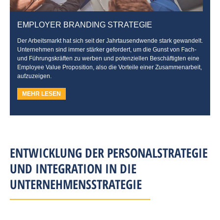
EMPLOYER BRANDING STRATEGIE
Der Arbeitsmarkt hat sich seit der Jahrtausendwende stark gewandelt.
Unternehmen sind immer stärker gefordert, um die Gunst von Fach-
und Führungskräften zu werben und potenziellen Beschäftigten eine
Employee Value Proposition, also die Vorteile einer Zusammenarbeit,
aufzuzeigen.
MEHR LESEN
ENTWICKLUNG DER PERSONALSTRATEGIE
UND INTEGRATION IN DIE
UNTERNEHMENSSTRATEGIE