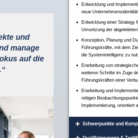
Entwicklung und Implementie
neue Unternehmensidentität a
Entwicklung einer Strategy 
Umsetzung der abgeleiteten 
ekte und
Konzeption, Planung und Du
und manage
Führungskräfte, mit dem Zi
die Systemintelligenz zu nu
okus auf die
Erarbeitung von strategisch
.“
weiteren Schritte im Zuge 
Führungskräften einer Verb
Erarbeitung und Implementier
nötigen Beobachtungspunkte
Implementierung, orientiert
Schwerpunkte und Komp
Qualifizierungen & Zerti