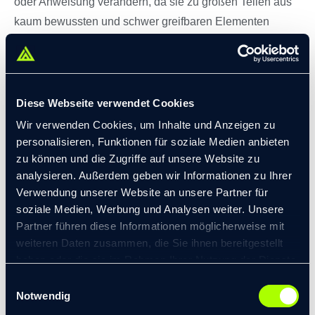
oder Anweisung verändern, da sie zu großen Teilen aus
kaum bewussten und schwer greifbaren Elementen
besteht. Es braucht eine kluge Vorgehensweise und Zeit,
will man die Unternehmenskultur entwickeln. Denn
wesentliche Elemente der Unternehmenskultur lassen
sich nur indirekt beeinflussen.
Diese Webseite verwendet Cookies
Wir verwenden Cookies, um Inhalte und Anzeigen zu
personalisieren, Funktionen für soziale Medien anbieten
zu können und die Zugriffe auf unsere Website zu
UNTERNEHMENSKULTUR ENTWICKELN -
analysieren. Außerdem geben wir Informationen zu Ihrer
AUF GRUNDLAGE EINER FUNDIERTEN
Verwendung unserer Website an unsere Partner für
soziale Medien, Werbung und Analysen weiter. Unsere
ERHEBUNG DER BESTEHENDEN KULTUR
Partner führen diese Informationen möglicherweise mit
weiteren Daten zusammen, die Sie ihnen bereitgestellt
haben oder die sie im Rahmen Ihrer Nutzung der Dienste
Für eine erfolgreiche Entwicklung der
gesammelt haben.
Einwilligungsauswahl
Unternehmenskultur bedarf es im ersten Schritt einer
© 2026 transformis Consulting SE
|
Notwendig
Erhebung der erlebten Unternehmenskultur, um sie
Impressum
|
Datenschutzerklärung