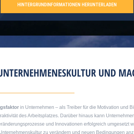
HINTERGRUNDINFORMATIONEN HERUNTERLADEN
 UNTERNEHMENES­KULTUR UND MA
gsfaktor
in Unternehmen – als Treiber für die Motivation und 
ttraktivität des Arbeitsplatzes. Darüber hinaus kann Unternehme
Veränderungsprozesse und Innovationen erfolgreich umgesetzt 
e Unternehmenskultur zu verändern und neuen Bedingungen an