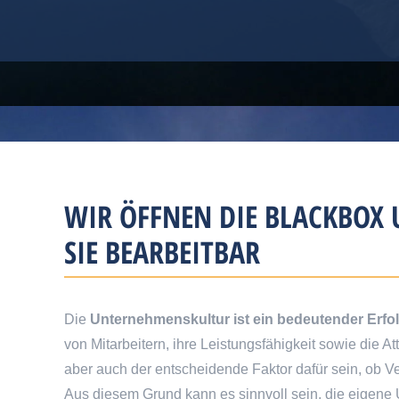
WIR ÖFFNEN DIE BLACKBOX
SIE BEARBEITBAR
Die
Unternehmenskultur ist ein bedeutender Erfol
von Mitarbeitern, ihre Leistungsfähigkeit sowie die A
aber auch der entscheidende Faktor dafür sein, ob 
Aus diesem Grund kann es sinnvoll sein, die eigen