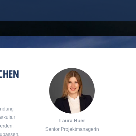
CHEN
Bindung
nskultur
Laura Hüer
werden.
Senior Projektmanagerin
zupassen.