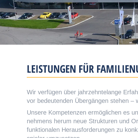
LEISTUNGEN FÜR FAMILIE
Wir ver­fü­gen über jahr­zehn­te­lange Er­fahr
vor be­­deu­ten­den Über­gängen stehen –
Unsere Kom­pe­ten­zen er­mög­lichen es uns
nehmens herum neue Struk­­tu­ren und Or­ga­
funktionalen Heraus­forderungen zu kon­kre­