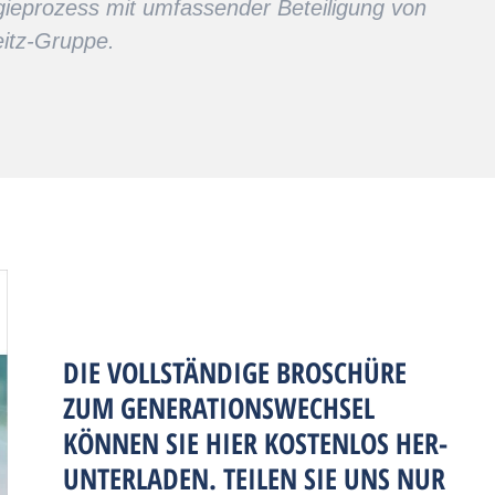
egieprozess mit umfassender Beteiligung von
eitz-Gruppe.
DIE VOLL­STÄNDIGE BROS­CHÜRE
ZUM GENERATIONSWECHSEL
KÖNNEN SIE HIER KOST­EN­LOS HER­
UNTER­LADEN. TEILEN SIE UNS NUR