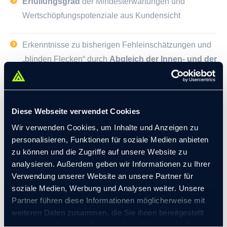
Erfüllungsgrad
der Mindesterwartungen und
Wertschöpfungspotenziale aus Kundensicht
Erkenntnisse zu bisherigen Fehleinschätzungen und
„blinden Flecken“ durch
Abgleich der Innen- und der
Außensicht
Attraktive und passgenaue
Value Propositions
für
Diese Webseite verwendet Cookies
Zielkundensegmente und
akute Handlungsbedarfe
Wir verwenden Cookies, um Inhalte und Anzeigen zu
personalisieren, Funktionen für soziale Medien anbieten
Konkrete
Anpassungsbedarfe im internen Setup
zu können und die Zugriffe auf unsere Website zu
aus einer integrierten Markt- und Effizienzsicht
analysieren. Außerdem geben wir Informationen zu Ihrer
Verwendung unserer Website an unsere Partner für
soziale Medien, Werbung und Analysen weiter. Unsere
Partner führen diese Informationen möglicherweise mit
WEITERE INFORMATIONEN
weiteren Daten zusammen, die Sie ihnen bereitgestellt
haben oder die sie im Rahmen Ihrer Nutzung der Dienste