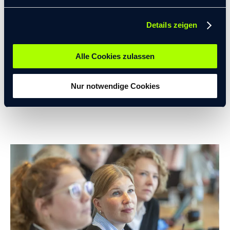
Dieter Zetsche, ehem. CEO Daimler AG, im Interview mit
Details zeigen
Martin Randelhoff auf der re:publica 2013 über die
Zukunft des Automobils, den Markenkern und die
Alle Cookies zulassen
Verantwortung von Daimler, Carsharing und die Zukunft
des elektrischen Fahrens, hier auf YouTube zu sehen:
Nur notwendige Cookies
https://www.youtube.com/watch?v=PuTY2qZtVvM