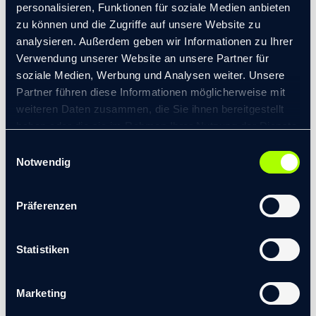
rein in ein flexibles Streben hin zu einem
personalisieren, Funktionen für soziale Medien anbieten
gemeinsamen Fixpunkt
zu können und die Zugriffe auf unsere Website zu
analysieren. Außerdem geben wir Informationen zu Ihrer
Auch Mittelständler können sich fragen: Welche
Verwendung unserer Website an unsere Partner für
Annahmen über die Zukunft sind in meinem
soziale Medien, Werbung und Analysen weiter. Unsere
Unternehmen tief verankert – und was, wenn sie falsch
Partner führen diese Informationen möglicherweise mit
weiteren Daten zusammen, die Sie ihnen bereitgestellt
sind?
haben oder die sie im Rahmen Ihrer Nutzung der Dienste
Denn die wichtigste Erkenntnis bleibt: Die Zukunft lässt
gesammelt haben.
Einwilligungsauswahl
sich nicht vorhersagen – aber Unternehmen können sich
© 2026 transformis Consulting SE
|
Notwendig
darauf vorbereiten, in dem sie sich offen dem Wettbewerb
Impressum
|
Datenschutzerklärung
der Ideen und Geschäftsmodellen stellen, in Bewegung
Präferenzen
bleiben, in viele Richtungen denken und strategisch klug
aufgestellt auf einen unübersichtlichen Markt antworten.
Statistiken
Zurück zum Blog
Marketing