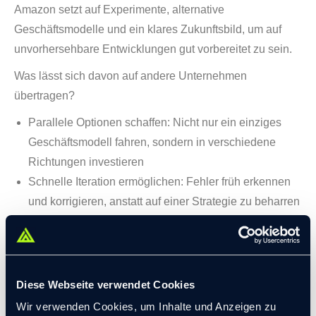
Amazon setzt auf Experimente, alternative
Geschäftsmodelle und ein klares Zukunftsbild, um auf
unvorhersehbare Entwicklungen gut vorbereitet zu sein.
Was lässt sich davon auf andere Unternehmen
übertragen?
Parallele Optionen schaffen: Nicht nur ein einziges
Geschäftsmodell fahren, sondern in verschiedene
Richtungen investieren
Schnelle Iteration ermöglichen: Fehler früh erkennen
und korrigieren, anstatt auf einer Strategie zu beharren
Flexibilität in den Strukturen verankern: Starre
Hierarchien verhindern Anpassungsfähigkeit –
dezentrale Entscheidungen fördern sie
Ein klares und weitreichendes Zukunftsbild
Diese Webseite verwendet Cookies
entwickeln: Raus aus den starren Prozessvorgaben,
Wir verwenden Cookies, um Inhalte und Anzeigen zu