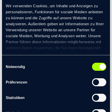
erfolgreich umzusetzen. Dies sichert der Familie und den
Wir verwenden Cookies, um Inhalte und Anzeigen zu
Gesellschaftern eine solide Vermögensentwicklung.
personalisieren, Funktionen für soziale Medien anbieten
Mit einem gut geplanten Übergabeprozess wird die
zu können und die Zugriffe auf unsere Website zu
Wahrscheinlichkeit des Scheiterns signifikant reduziert.
analysieren. Außerdem geben wir Informationen zu Ihrer
Verwendung unserer Website an unsere Partner für
Gelingt es, den Generationswechsel gut vorzubereiten
soziale Medien, Werbung und Analysen weiter. Unsere
und umzusetzen, wird dies bei allen Stakeholdern
Partner führen diese Informationen möglicherweise mit
Vertrauen aufbauen, wodurch für die Unternehmerfamilie
weiteren Daten zusammen, die Sie ihnen bereitgestellt
und die Nachfolgergeneration menschliche und
haben oder die sie im Rahmen Ihrer Nutzung der Dienste
wirtschaftliche Vorteile entstehen, mit dem Ergebnis einer
gesammelt haben.
Einwilligungsauswahl
höheren Lebensqualität.
© 2026 transformis Consulting SE
|
Notwendig
Impressum
|
Datenschutzerklärung
Präferenzen
MÖCHTEN SIE MEHR ERFAHREN?
Statistiken
Haben Sie noch weitere Fragen oder sind Sie neugierig