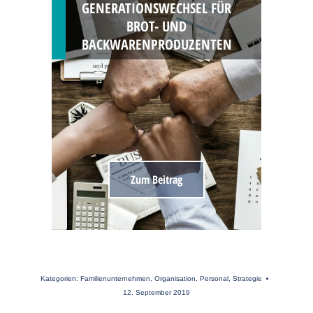
GENERATIONSWECHSEL FÜR
BROT- UND
BACKWARENPRODUZENTEN
Zum Beitrag
Kategorien:
Familienunternehmen
,
Organisation
,
Personal
,
Strategie
12. September 2019