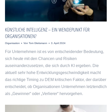
​​KÜNSTLICHE INTELLIGENZ – EIN WENDEPUNKT FÜR
ORGANISATIONEN?
Organisation
Von
Tom Gleitsmann
3. April 2024
Für Unternehmen ist es von entscheidender Bedeutung,
sich heute mit den Chancen und Risiken
auseinanderzusetzen, die sich durch KI ergeben. Die
aktuell sehr hohe Entwicklungsgeschwindigkeit macht
das richtige Timing zu DEM kritischen Faktor, der darüber
entscheidet, ob Organisationen Unternehmen letztendlich
als „Gewinner“ oder „Verlierer“ hervorgehen.