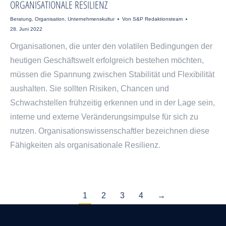
ORGANISATIONALE RESILIENZ
Beratung
,
Organisation
,
Unternehmenskultur
Von
S&P Redaktionsteam
28. Juni 2022
Organisationen, die unter den volatilen Bedingungen der
heutigen Geschäftswelt erfolgreich bestehen möchten,
müssen die Spannung zwischen Stabilität und Flexibilität
aushalten. Sie sollten Risiken, Chancen und
Schwachstellen frühzeitig erkennen und in der Lage sein,
interne und externe Veränderungsimpulse für sich zu
nutzen. Organisationswissenschaftler bezeichnen diese
Fähigkeiten als organisationale Resilienz.
1
2
3
4
→