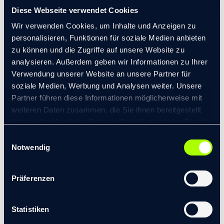
UNTERNEHMENSKULTUR: DEFINITION & MODELLE
Diese Webseite verwendet Cookies
Beratung
,
Führung
,
Organisation
,
Unternehmenskultur
Von
Tom Gleitsmann
Wir verwenden Cookies, um Inhalte und Anzeigen zu
21. Oktober 2023
personalisieren, Funktionen für soziale Medien anbieten
Die Unternehmenskultur bezeichnet alle Werte, Normen
zu können und die Zugriffe auf unsere Website zu
analysieren. Außerdem geben wir Informationen zu Ihrer
und Einstellungen, die Entscheidungen, Handlungen und
Verwendung unserer Website an unsere Partner für
Verhaltensweisen in einem Unternehmen maßgeblich
soziale Medien, Werbung und Analysen weiter. Unsere
bestimmen.
Partner führen diese Informationen möglicherweise mit
weiteren Daten zusammen, die Sie ihnen bereitgestellt
haben oder die sie im Rahmen Ihrer Nutzung der Dienste
gesammelt haben.
Einwilligungsauswahl
© 2026 transformis Consulting SE
|
Notwendig
Impressum
|
Datenschutzerklärung
Präferenzen
Statistiken