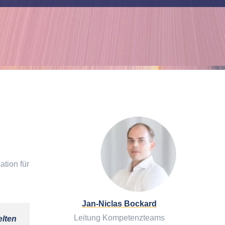
ation für
Jan-Niclas Bockard
Leitung Kompetenzteams
elten