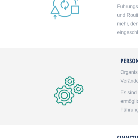
Führungsk
und Routi
mehr, den
eingesch
PERSO
Organis
Verände
Es sind
ermögli
Führung