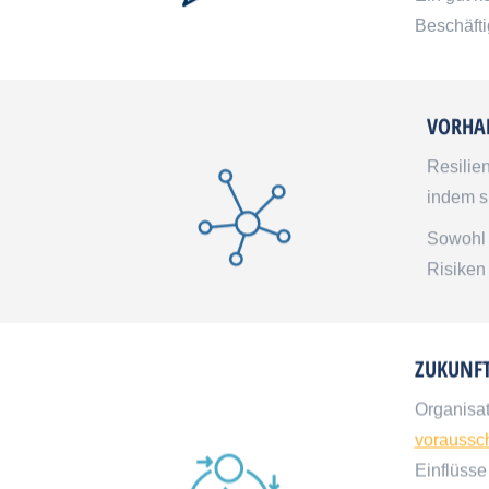
Beschäfti
VORHA
Resilie
indem s
Sowohl 
Risiken 
ZUKUNFT
Organisat
voraussc
Einflüsse